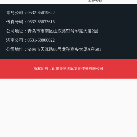
荣誉资质
青岛公司：0532-85019622
传真号码：0532-85833615
公司地址：青岛市市南区山东路52号华嘉大厦2层
济南公司：0531-68800022
公司地址：济南市天泺路88号龙翔商务大厦A座501
版权所有：山东美博国际文化传播有限公司