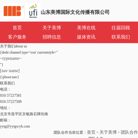
山东美博国际文化传播有限公司
首页
关于美博
美博在线
往届回顾
客户服务
招聘信息
媒体资讯
联系我们
关于我们
about us
{dede:channel type='son' currentstyle="
~typename~
"}
[nav:name]
{/pboot:nav}
联系我们
电话：
010-57227581
010-57227509
地址：
北京市昌平区京银路石牌坊南
邮箱：
yytg@yytgwyh.com
首页
关于美博
团队合作
团队合作
当前位置：
>
>