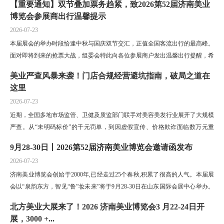
【重要通知】双节叠加票务趋紧，致2026第52届济南美业
博览会参展商出行温馨提示
2026-07-23
本届展会的举办时段恰逢中秋与国庆双节交汇，正值全国客流出行的最高峰。
面对即将到来的抢票大战，组委会特此向各位参展商户发出温馨出行提醒，希
望能助大家从容应对，顺利赴约。
美业严查风暴来袭！门店合规经营避坑指南，破局之道在
这里
2026-07-23
近期，全国多地市场监管、卫健及质监部门联手对美容美发行业展开了大规模
严查。从“未明码标价”的千元罚单，到因虚假宣传、价格欺诈面临数万元重
罚，再到对非法医美项目的零容忍打击，美业正全面迈入“合规即生存”...
9月28-30日丨2026第52届济南美业博览会邀请函发布
2026-07-23
济南美业博览会创始于2000年,已经走过25个春秋,积累了很高的人气。本届展
会以“泉韵东方，智见“鲁”妆未来”将于9月28-30日在山东国际会展中心举办。
大会预计面积3万平方米,规划标准展位3000个...
北方美业大展来了！2026 济南美业博览会3 月22-24日开
展，3000 +...