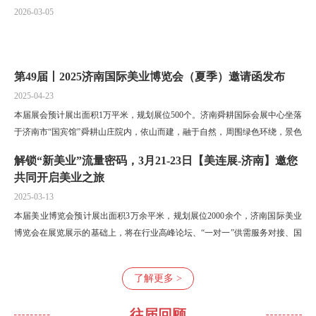
2026-03-05
第49届丨2025济南国际美业博览会（夏季）邀请函发布
2025-04-23
本届展会预计展出面积1万平米，规划展位500个。济南舜耕国际会展中心坐落
于济南市“国宾馆”舜耕山庄院内，依山而建，融于自然，周围绿色环绕，景色
怡人，地理位置优越，交通十分便捷。
解锁“新美业”流量密码，3月21-23日【美连展-济南】邀您
共同开启美业之旅
2025-03-13
本届美业博览会预计展出面积3万余平米，规划展位2000余个，济南国际美业
博览会在展览展示的基础上，将在行业高峰论坛、“一对一”供需服务对接、国
际客商洽谈、观众参与体验等方面进行全面升级，共同打造行业美...
了解更多 >
往届回顾