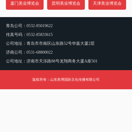
厦门美业博览会
昆明美业博览会
天津美业博览会
青岛公司：0532-85019622
传真号码：0532-85833615
公司地址：青岛市市南区山东路52号华嘉大厦2层
济南公司：0531-68800022
公司地址：济南市天泺路88号龙翔商务大厦A座501
版权所有：山东美博国际文化传播有限公司