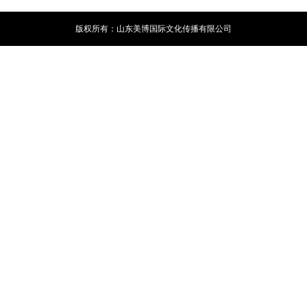
展后报告
活动议程
版权所有：山东美博国际文化传播有限公司