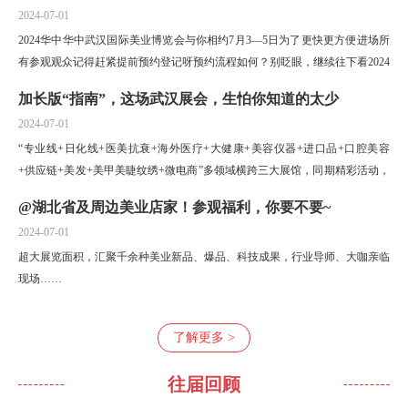
2024-07-01
2024华中华中武汉国际美业博览会与你相约7月3—5日为了更快更方便进场所
有参观观众记得赶紧提前预约登记呀预约流程如何？别眨眼，继续往下看2024
年7月3-5日武汉国际会展中心
加长版“指南”，这场武汉展会，生怕你知道的太少
2024-07-01
“专业线+日化线+医美抗衰+海外医疗+大健康+美容仪器+进口品+口腔美容
+供应链+美发+美甲美睫纹绣+微电商”多领域横跨三大展馆，同期精彩活动，
覆盖上百个细分领域和精准品类，数万“专业”精英将齐聚于此...
@湖北省及周边美业店家！参观福利，你要不要~
2024-07-01
超大展览面积，汇聚千余种美业新品、爆品、科技成果，行业导师、大咖亲临
现场……
了解更多 >
往届回顾