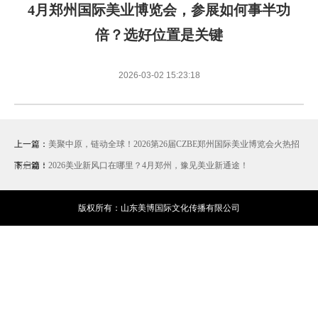
展后报告
活动议程
4月郑州国际美业博览会，参展如何事半功
倍？选好位置是关键
2026-03-02 15:23:18
上一篇：
美聚中原，链动全球！2026第26届CZBE郑州国际美业博览会火热招
商启动！
下一篇：
2026美业新风口在哪里？4月郑州，豫见美业新通途！
版权所有：山东美博国际文化传播有限公司