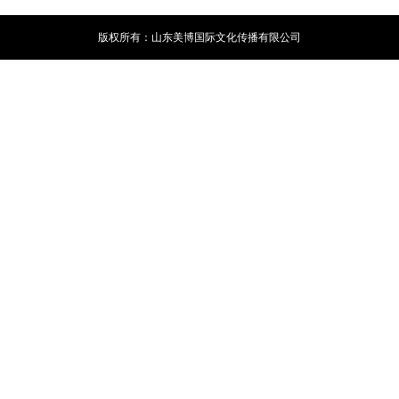
展后报告
活动议程
版权所有：山东美博国际文化传播有限公司