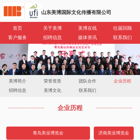
山东美博国际文化传播有限公司
首页
关于美博
美博在线
往届回顾
客户服务
招聘信息
媒体资讯
联系我们
美博简介
荣誉资质
团队合作
企业历程
招聘信息
美博文化
联系我们
企业历程
青岛美业博览会
济南美业博览会