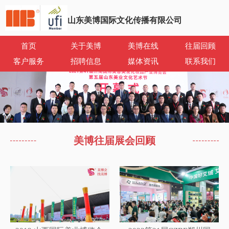
山东美博国际文化传播有限公司
首页
关于美博
美博在线
往届回顾
客户服务
招聘信息
媒体资讯
联系我们
美博往届展会回顾