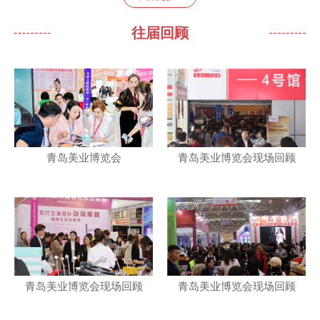
往届回顾
青岛美业博览会
青岛美业博览会现场回顾
青岛美业博览会现场回顾
青岛美业博览会现场回顾