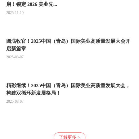
启！锁定 2026 美业先...
2025-11-10
圆满收官！2025中国（青岛）国际美业高质量发展大会开
启新篇章
2025-08-07
精彩继续！2025中国（青岛）国际美业高质量发展大会，
构建双循环新发展格局！
2025-08-07
了解更多 >