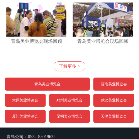
青岛美业博览会现场回顾
青岛美业博览会现场回顾
了解更多 >
青岛美业博览会
济南美业博览会
太原美业博览会
郑州美业博览会
武汉美业博览会
厦门美业博览会
昆明美业博览会
天津美业博览会
青岛公司：0532-85019622