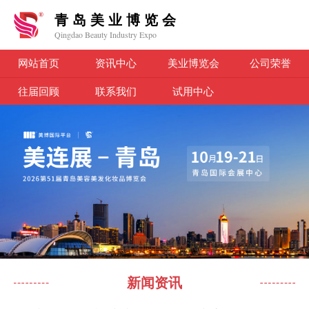
青岛美业博览会
Qingdao Beauty Industry Expo
网站首页
资讯中心
美业博览会
公司荣誉
往届回顾
联系我们
试用中心
新闻资讯